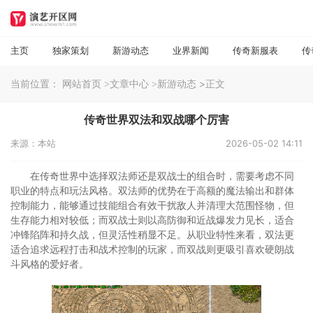
主页
独家策划
新游动态
业界新闻
传奇新服表
传
当前位置：
>正文
网站首页
>文章中心
>新游动态
传奇世界双法和双战哪个厉害
来源：本站
2026-05-02 14:11
在传奇世界中选择双法师还是双战士的组合时，需要考虑不同
职业的特点和玩法风格。双法师的优势在于高额的魔法输出和群体
控制能力，能够通过技能组合有效干扰敌人并清理大范围怪物，但
生存能力相对较低；而双战士则以高防御和近战爆发力见长，适合
冲锋陷阵和持久战，但灵活性稍显不足。从职业特性来看，双法更
适合追求远程打击和战术控制的玩家，而双战则更吸引喜欢硬朗战
斗风格的爱好者。