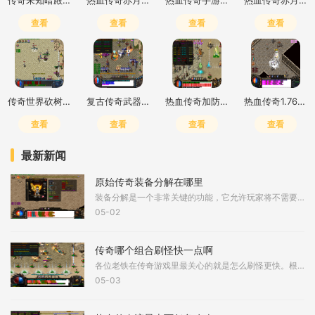
传奇未知暗殿在哪
热血传奇赤月峡谷出什么装备好
热血传奇手游你花多少钱一个
热血传奇赤月峡谷广场怎么去右回廊
查看
查看
查看
查看
传奇世界砍树在哪里打
复古传奇武器幸运值如何提升的
热血传奇加防御的项链叫什么
热血传奇1.76英雄从哪弄
查看
查看
查看
查看
最新新闻
原始传奇装备分解在哪里
装备分解是一个非常关键的功能，它允许玩家将不需要的装备转化为有用的资源，从而帮助提升角色实力。玩家首先需要找到游戏主界面中的背包按钮，点击进入背包后，可以看到自己拥有的所有装备列表。选择想要分解的装备，点击装备图标，装备信息页面会显示出来，在页面下方通常有一个分解按钮，点击该按钮即可完成分解操作。这个过程简单直接，无需复杂步骤，但玩家需确保装备已从角色身上脱下并放入背包中，否则无法进行分解。分解后，系统会根据装备的属性自动计算出可获得的资源数量，并直接添加到玩家的库存中。装备...
05-02
传奇哪个组合刷怪快一点啊
各位老铁在传奇游戏里最关心的就是怎么刷怪更快。根据游戏里的实际情况，不同的职业搭配确实会影响到刷怪效率。战士和法师的组合是比较流行的一种，战士的双倍打击技能可以进行连续攻击，法师的火墙技能覆盖范围较大且攻击力较高，两者配合起来清怪速度相当可观。法师的远程攻击技能本身就很强大，配合道士的加血和解毒技能，能够保证团队的持续战斗力。这三种经典职业都能通过互相弥补短板来提升整体输出能力。道士作为辅助职业在团队中扮演着重要角色。道士和法师搭配时，道士的水球和群体治疗技能能为法师提供稳定...
05-03