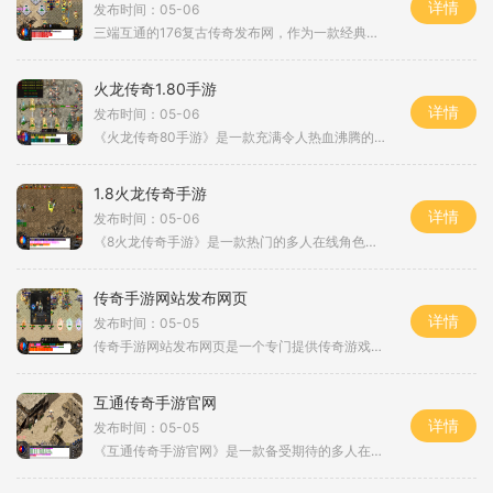
详情
发布时间：05-06
三端互通的176复古传奇发布网，作为一款经典的2D游戏，带给玩家们一个真实而又扣人心弦的角色扮演体验。通过万人在线的游戏模式，玩家们可以与来自各个地区的其他玩家互动，并建立起强大的社交关系。传奇游戏作为一款经典的角色扮演游戏，以其独特的玩法和丰富的游戏内容吸引了无数玩家的关注。玩家可以选择不同的职业，如战士、法师等，并通过打怪、任务等方式来升级自己的角色。游戏中有各种各样的怪物等待玩家去挑战，而战斗时需要利用技能和装备来提升自己的实力。玩家可以通过与其他玩家组队进行副本挑战或...
火龙传奇1.80手游
详情
发布时间：05-06
《火龙传奇80手游》是一款充满令人热血沸腾的多人在线角色扮演游戏。游戏以西方魔幻为背景，融合了刺激的战斗、华丽的特效和精致的画面，给玩家带来非凡的游戏体验。在《火龙传奇80手游》中，玩家可以选择不同的职业，包括战士、法师和道士。每个职业都有独特的技能和特点，可以根据自己的喜好选择适合的职业进行游戏。战士擅长近身战斗，有高耐久度和强大的攻击力；法师则以远程攻击为主，可以释放毁灭性的魔法；道士则是一个具备治疗和辅助能力的职业，可以为队友提供强大的支持。玩家需要完成各种任务...
1.8火龙传奇手游
详情
发布时间：05-06
《8火龙传奇手游》是一款热门的多人在线角色扮演游戏，由知名游戏公司开发。游戏以传奇世界为背景，为玩家提供了一个自由、开放且充满刺激的游戏世界。本游戏融合了传奇经典玩法和创新元素，让玩家可以在手机上尽享非凡的游戏体验。玩家可以选择不同职业扮演，包括战士、法师、道士等。每个职业都有独特的技能和属性，可以根据自己的喜好和战斗风格进行选择。不同的职业之间有着协同作战和相互制衡的关系，玩家可以组建自己的团队，在战斗中发挥各自的优势，共同对抗敌人。游戏中有丰富多样的任务系统，玩家可以...
传奇手游网站发布网页
详情
发布时间：05-05
传奇手游网站发布网页是一个专门提供传奇游戏的平台，该平台上有着丰富的传奇游戏资源和资讯。传奇是一款经典的2D游戏，属于角色扮演类游戏，其最大的特点是万人在线，并且玩家之间有着丰富的互动。传奇游戏是一款极具挑战性和乐趣的游戏，玩家扮演一个角色，通过击败各类怪物、完成任务和挑战来提升角色实力。游戏中有着多种技能供玩家选择和使用，这些技能可以大大提升角色的战斗力，是游戏中的一大亮点。在传奇游戏中，VIP系统是非常重要的一个系统。VIP玩家可以享受游戏中的各种特权和福利，例如特殊的装...
互通传奇手游官网
详情
发布时间：05-05
《互通传奇手游官网》是一款备受期待的多人在线角色扮演游戏（MMORPG），由知名游戏开发公司倾力打造。这款游戏结合了经典的传奇游戏元素和现代的游戏技术，为玩家提供了一个精彩纷呈的游戏世界。通过探索、战斗和合作，玩家可以体验到独特的游戏体验。作为传奇手游的官方网站，互通传奇手游官网为玩家提供了详细的游戏介绍和下载方式。官网上展示的画面精美，界面简洁易用。在主页上，玩家可以通过注册账号或使用第三方登录方式进入游戏。官网还有论坛和社交媒体链接，玩家可以与其他玩家交流心得和建议。在游...