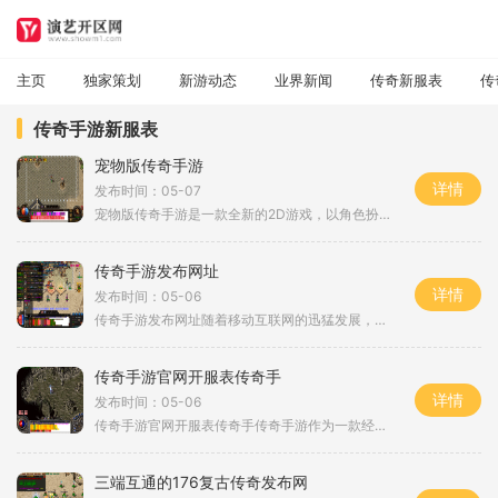
主页
独家策划
新游动态
业界新闻
传奇新服表
传
传奇手游新服表
宠物版传奇手游
详情
发布时间：05-07
宠物版传奇手游是一款全新的2D游戏，以角色扮演为核心玩法，采用了万人在线和玩家互动的机制。这款游戏以传奇为题材，将经典的传奇剧情和玩法重新呈现给玩家，让他们可以体验到极限攻速刀刀爆和满屏光柱的刺激感受。传奇作为一款经典的游戏，在很多玩家心中都有着特殊的地位。宠物版传奇手游延续了传奇游戏的核心玩法，给玩家提供了一个自由度极高的游戏环境。玩家可以选择不同的职业角色，如战士、法师、道士等，每个职业都有各自独特的技能和特点，让玩家可以根据自己的喜好选择合适的职业进行游戏。在宠物版传奇...
传奇手游发布网址
详情
发布时间：05-06
传奇手游发布网址随着移动互联网的迅猛发展，手游行业蓬勃发展，成为人们生活中不可或缺的一部分。而其中最为经典和受欢迎的手游之一便是传奇手游。只要是游戏爱好者，尤其是有一定年龄的玩家，在谈论到手游时，必然会提及传奇手游。为了更好地服务玩家，传奇手游发布了官方网站，提供最新信息和丰富的玩法介绍。作为一款传统的角色扮演类手游，传奇手游吸引了大量的忠实玩家。它继承了经典的传奇游戏的基础，加入了更多新的元素和玩法，为玩家打造一个全新的游戏世界。在传奇手游中，玩家可以选择不同的职业...
传奇手游官网开服表传奇手
详情
发布时间：05-06
传奇手游官网开服表传奇手传奇手游作为一款经典的MMORPG游戏，自从上线以来一直备受玩家们的喜爱。它的魅力不仅在于其震撼的画面和华丽的技能效果，更在于游戏中丰富的玩法和独特的游戏体验。下面就让我们来详细介绍一下传奇手游的具体玩法。传奇手游的职业系统是游戏的一大亮点。目前游戏中共有战士、法师和道士三个职业供玩家选择。战士职业拥有强力的近战攻击能力和出色的生存能力，适合喜欢近战战斗的玩家。法师职业则以远程魔法攻击为主，拥有强大的爆发伤害，但生存能力相对较弱。而道士职业则是传奇手游...
三端互通的176复古传奇发布网