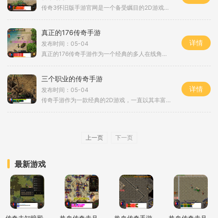
传奇3怀旧版手游官网是一个备受瞩目的2D游戏，它沿袭了传奇游戏的经典玩法和世界观，让玩家们重新体验曾经的游戏乐趣。作为一款角色扮演游戏，传奇3怀旧版手游吸引了大量玩家的加入，通过万人在线的形式，让玩家们能够真实感受到其他玩家的存在，实现真正的玩家互动。在传奇3怀旧版手游中，玩家可以选择不同的角色扮演，如战士、法师、道士等，每个职业都有其独特的技能和特点，玩家可以根据自己的喜好选择适合自己的职业。作为一个法师，玩家可以学习各种强大的法术，以远离敌人的攻击并给予致命的打击。而作为...
真正的176传奇手游
详情
发布时间：05-04
真正的176传奇手游作为一个经典的多人在线角色扮演游戏，176传奇手游在手机平台上推出已有一段时间，收获了大量忠实玩家的喜爱和支持。与其他传奇类手游相比，176传奇手游在画面、玩法、操作等方面都有着独特的设计，让玩家可以享受到真实的游戏体验。游戏中的玩法非常丰富多样，让人难以抗拒。首先是角色选择，玩家可以根据自己的偏好选择成为战士、法师或道士中的任意一种角色，每种角色都有各自独特的技能和特点。战士有着强大的攻击力和生命值，可以在战斗中承担重要的输出和扛伤害的角色；法师拥有强大...
三个职业的传奇手游
详情
发布时间：05-04
传奇手游作为一款经典的2D游戏，一直以其丰富的角色扮演和万人在线的玩法而备受玩家喜爱。无论是年轻的游戏玩家还是曾经经历过传奇游戏时代的老玩家，都能在传奇手游中找到当年的感觉。在这个充满传奇的世界中，玩家可以选择三种不同的职业，分别是战士职业、法师职业和道士职业。每个职业都有独特的技能和玩法，为玩家们带来不同的体验。我们来介绍一下传奇手游的具体玩法。作为一款2D游戏，传奇手游采用了经典的横版游戏画面，所有的角色和场景都以像素点的形式呈现。玩家将扮演一个传奇英雄，来到这个奇幻的世...
上一页
下一页
最新游戏