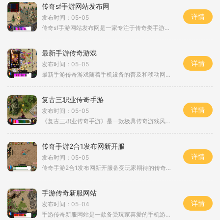
传奇sf手游网站发布网
详情
发布时间：05-05
传奇sf手游网站发布网是一家专注于传奇类手游的网站，为广大游戏爱好者提供了丰富多样的游戏资源和相关资讯。无论您是初次接触传奇系列游戏，还是资深的传奇玩家，传奇sf手游网站发布网都能满足您的需求。下面，我们将为大家介绍传奇sf手游网站发布网的具体玩法，希望对您有所帮助。传奇sf手游网站发布网为玩家提供了全新的游戏体验，不仅保留了传奇游戏的经典玩法，还加入了许多创新的元素。在传奇sf手游网站发布网上，您可以选择不同的职业，例如战士、法师、道士等，每个职业都有其独特的技能和特点。您...
最新手游传奇游戏
详情
发布时间：05-05
最新手游传奇游戏随着手机设备的普及和移动网络的发展，手游行业迅速崛起，各类精品手游层出不穷。而在这众多手游中，一款名为《传奇游戏》的手游引起了广大玩家们的热烈关注和喜爱。下面，我们就一起来了解一下这款风靡全球的最新手游传奇游戏。《传奇游戏》作为一款开放世界的角色扮演类手游，玩家可以扮演不同的角色，体验到独特的冒险和成长。游戏中有三大职业选择，分别是战士、法师和道士。每个职业都有各自独特的技能和特点，玩家可以根据自己的喜好和游戏风格选择合适的职业进行游戏。在《传奇游戏》...
复古三职业传奇手游
详情
发布时间：05-05
《复古三职业传奇手游》是一款极具传奇游戏风格的手游。在这个游戏中，玩家可以选择三种职业之一进行冒险，包括战士、法师和道士，每个职业都有独特的技能和优势。本文将为大家详细介绍《复古三职业传奇手游》的游戏玩法。让我们来了解一下游戏的设置。《复古三职业传奇手游》采用了经典的传奇游戏设定，拥有无尽的怪物、丰富的道具和精彩的战斗。玩家可以通过升级角色、装备强化和学习技能来提升自身实力玩家可以与其他玩家组队进行副本挑战，也可以在竞技场中一较高下，向全服玩家展示自己的实力。我们来了解一...
传奇手游2合1发布网新开服
详情
发布时间：05-05
传奇手游2合1发布网新开服备受玩家期待的传奇手游2合1版本在发布网新开了一服，带来了难得的游戏乐趣和全新的体验。作为一款经典的传奇游戏IP，传奇手游2合1版本的发布，再次点燃了无数玩家对传奇世界的热情。本文将为大家详细介绍该游戏的具体玩法，让广大传奇爱好者更好地了解这款游戏。传奇手游2合1版本中，玩家可以选择四大职业中的一种，分别是战士、法师、道士和刺客。每个职业都有其独特的技能和特点，玩家可以根据自己的喜好选择合适的职业进行游戏。战士具有强大的物理攻击能力和防御能力，可以在...
手游传奇新服网站
详情
发布时间：05-04
手游传奇新服网站是一款备受玩家喜爱的手机游戏。该游戏以经典的传奇背景为主题，融合了刺激的战斗、丰富的任务和独特的系统，为玩家带来了全新的游戏体验。手游传奇新服网站的玩法非常多样化玩家可以选择不同的职业，包括战士、法师和道士，每个职业都有其独特的技能和特点。玩家可以根据自己的喜好和游戏需求来选择适合自己的职业。游戏还提供了丰富多样的剧情任务和挑战，玩家可以根据自己的进度和能力来完成各种任务，获得丰厚的奖励和经验。手游传奇新服网站为玩家提供了乐趣横生的战斗系统。游戏中的战斗非...