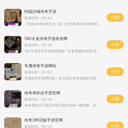
约战沙城传奇手游
详情
发布时间：05-04
《约战沙城传奇手游》是一款经典的2D传奇游戏，让玩家置身于一个充满冒险和战斗的世界中。作为一款角色扮演游戏，它拥有强大的画面表现力和丰富的玩法，同时还有万人在线和玩家互动等特点，让玩家能够与其他玩家一起战斗和交流。在《约战沙城传奇手游》中，玩家可以创建自己的角色，并通过完成任务和战斗来提升角色等级。游戏中有多种职业供玩家选择，包括战士、法师和道士，每个职业都有独特的技能和特点。玩家可以根据自己的喜好选择合适的职业，展开冒险之旅。游戏的画面细腻真实，给人一种身临其境的感觉。无论...
180火龙传奇手游发布网
详情
发布时间：05-04
180火龙传奇手游发布网是一款备受瞩目的2D传奇游戏，它以丰富的玩法和引人入胜的故事情节吸引了无数玩家的关注。在这个游戏中，玩家将扮演一个传奇的角色，与其他玩家一起体验万人在线的战斗和互动。下面将为大家详细介绍这款游戏的具体玩法。传奇游戏是一个经典的2D角色扮演游戏，让玩家沉浸在一个充满冒险和刺激的虚拟世界中。在这个世界中，你可以选择自己喜欢的职业，如战士、道士或法师，并与其他玩家组队或单独完成各种任务和挑战。这款游戏最吸引人的地方之一就是它的万人在线功能。在火龙传奇手游中，...
专属传奇手游网站
详情
发布时间：05-04
专属传奇手游网站是一款为喜欢传奇游戏的玩家提供的专业平台。传奇游戏作为一款经典的2D游戏，以其独特的玩法和丰富的角色扮演元素吸引着无数玩家的关注。它是一种多人在线游戏，玩家可以和数万其他玩家在同一个服务器上进行互动。在专属传奇手游网站上，玩家可以通过角色扮演来体验传奇游戏的魅力。他们可以创造自己的角色，并通过完成各种任务和挑战来提升角色的能力。角色的成长可以通过不断地打怪升级和装备强化来实现。玩家可以选择不同类型的职业，比如战士、法师和道士等，每个职业都有独特的技能和特点。在...
传奇单职业手游官网
详情
发布时间：05-04
传奇单职业手游是中国手游市场的一颗明星，自上线以来深受广大玩家的喜爱和追捧。作为一款经典的电脑游戏改编而来的手游，传奇单职业手游官网提供了丰富的游戏内容和各种刺激的玩法，让玩家能够在手机上继续体验到传奇的魅力。玩家在传奇单职业手游中可以选择多个职业进行冒险。每个职业都有其独特的技能和特点，玩家可以根据自己的喜好和游戏需求选择合适的职业。战士职业拥有强大的物理攻击力和防御能力，适合近战战斗；法师职业以强大的魔法攻击能力著称，可以发动各种强力的技能；道士职业则以治疗和辅助为主，是...
传奇3怀旧版手游官网
详情
发布时间：05-04