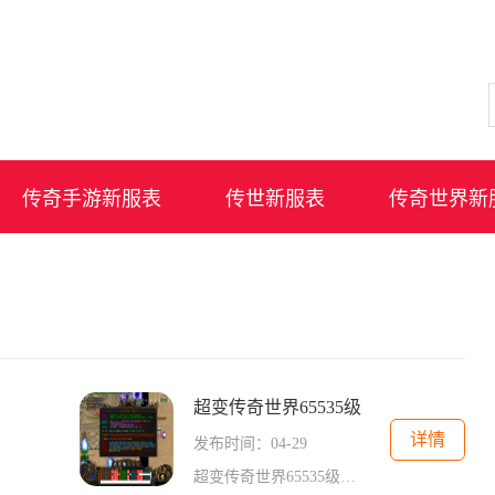
传奇手游新服表
传世新服表
传奇世界新
超变传奇世界65535级
详情
发布时间：04-29
超变传奇世界65535级是一款备受玩家喜爱的网络游戏。这款游戏以其丰富多样的玩法和精致的画面，吸引了无数玩家的关注。下面让我们来详细介绍一下这款游戏的具体玩法。超变传奇世界65535级提供了多种职业供玩家选择。每个职业都有其独特的技能和特点，玩家可以根据自己的喜好选择合适的职业从事冒险。战士职业拥有高生命值和强大的攻击力，适合近距离战斗；法师职业则擅长远程攻击和群体控制技能；道士职业则以治疗和辅助为主，能够为队友提供强大的支援等等。游戏中还有多个地图供玩家探索。不同的地图拥有...