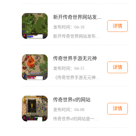
新开传奇世界网站发布站
详情
发布时间：04-18
新开传奇世界网站发布站随着互联网的普及和技术的进步，网络游戏已经成为了人们生活中不可或缺的一部分。传奇世界游戏作为经典的网络角色扮演游戏，深受广大玩家的喜爱。而新开的传奇世界网站发布站，更是为玩家们提供了一个全新的游戏体验平台。让我们来了解一下传奇世界游戏的基本玩法。传奇世界游戏是一款以中世纪奇幻为背景的角色扮演游戏，玩家可以扮演一位英勇的骑士、法师、道士等角色，探索广阔的游戏世界，并与其他玩家进行战斗或团队合作。游戏中有丰富多样的任务和副本，玩家可以通过完成这些任务...
传奇世界手游无元神
详情
发布时间：04-15
《传奇世界手游无元神》是一款备受玩家喜爱的MMORPG手游。它承袭了传奇世界系列游戏的经典元素，在保持传统特色的基础上，又进行了一系列的创新和升级。无元神作为游戏的一个重要特点，让玩家们能够更加自由地探索游戏世界，尽情享受冒险的乐趣。游戏的玩法设计独特、多样化。玩家可以选择自己喜欢的职业，包括战士、法师、道士等。每个职业都有独特的特点和技能，以满足不同玩家的需求。在游戏开始后，玩家可以通过完成任务、打怪、副本等方式来获得经验和装备，逐步提升自己的实力。与传统的传奇世界游戏不同...
传奇世界sf的网站
详情
发布时间：04-08
传奇世界sf的网站是一个专门为传奇世界玩家提供服务的平台。在这个网站上，玩家可以找到各种与传奇世界相关的信息，包括游戏的具体玩法介绍、游戏新闻、攻略技巧等等。让我们来了解一下传奇世界的具体玩法。传奇世界是一款大型多人在线角色扮演游戏，玩家可以扮演各种不同职业的角色，与其他玩家一起探索广阔的游戏世界玩家可以进行各种任务，打怪升级，挑战副本，参与玩家间的PK竞技等等。游戏的战斗系统非常精彩，玩家可以通过各种技能和装备来提升自己的战斗力，并与其他玩家展开激烈的战斗。在传奇世界s...