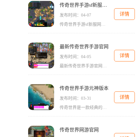
传奇世界手游sf新服网发布网
详情
发布时间：04-07
传奇世界手游sf新服网发布网是一个专门发布和推广传奇世界手游私服的平台。传奇世界手游是一款经典的MMORPG游戏，在全球范围内拥有广大的玩家群体。而私服则是独立于官方运营的服务器，提供更加自由、刺激和个性化的游戏体验。传奇世界手游sf新服网发布网上线以来，得到了众多传奇世界手游玩家的热烈欢迎和支持。因为私服具有一些官方服所不能比拟的优势，比如更大的等级上限、更丰富的游戏内容和更快的升级速度。私服也允许玩家参与到游戏的运营中，可以自由决定服务器的玩法设置和更新内容，给玩家带来了...
最新传奇世界手游官网
详情
发布时间：04-05
最新传奇世界手游官网是一款备受期待的手机游戏，它以其精美的画面、刺激的战斗和丰富的玩法而受到玩家的青睐。以下是对该游戏的具体玩法介绍。作为一款传奇系列的手游，最新传奇世界手游继承了原汁原味的传奇玩法，玩家可以通过角色的成长和探险来体验经典的传奇剧情。游戏中有多个职业供玩家选择，如战士、法师、道士等，每个职业都有独特的技能和玩法，玩家可以根据自己的喜好选择合适的职业。游戏中还有丰富多样的副本和任务等待玩家探索。副本分为单人和多人副本，玩家可以与好友组队挑战强大的boss，获取珍...
传奇世界手游元神版本
详情
发布时间：03-31
传奇世界是一款经典的角色扮演游戏，经过多年的发展，如今在手游平台推出了元神版本。这个新版本增加了许多新的内容和玩法，为广大玩家带来更加刺激和有趣的游戏体验。元神版本增加了全新的主线剧情。玩家将会跟随主线任务，探索丰富多彩的游戏世界。在这个过程中，玩家将会遇到各种关卡和BOSS战，需要通过战斗和解谜来推动剧情的发展。主线剧情扣人心弦，情节紧凑，让玩家沉浸于游戏的世界中。除了主线剧情，元神版本还新增了许多新的副本。这些副本有各种不同的难度和挑战，玩家需要组队或者单人闯关来完成各种...
传奇世界网游官网