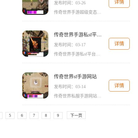
详情
发布时间：03-26
传奇世界手游超级变态发布网是一个备受期待的游戏平台，它是传奇世界手游的一个特殊版本，以其独特的玩法和创新的设定而备受玩家们的关注。究竟这个超级变态发布网有什么特别之处呢？让我们一起来了解一下。传奇世界手游超级变态发布网给予了玩家们非常高的自由度，允许他们自由选择职业、技能和属性。这意味着每个人都可以根据自己的喜好和玩法风格来定制自己的角色。无论你是喜欢近战输出、远程射手还是法术控制，传奇世界手游超级变态发布网都能满足你的需求。在传奇世界手游超级变态发布网中，玩家们可以体验到真...
传奇世界手游私sf平台发布网
详情
发布时间：03-17
传奇世界手游私sf平台发布网是一个专门提供传奇世界手游私sf平台的网站，致力于为广大玩家提供更好的游戏体验。作为一款经典的网游IP，传奇世界手游私sf平台在保留原版传奇的加入了更多创新元素，为玩家们带来了更多乐趣和挑战。我们将为大家介绍传奇世界手游私sf平台的具体玩法。传奇世界手游私sf平台继承了传奇的经典职业系统，玩家可以选择战士、法师和道士这三大经典职业，每个职业都拥有独特的技能和特长。战士擅长近战攻击，具有强大的生命值和物理攻击力；法师擅长远程攻击，可以释放强大的法术攻...
传奇世界sf手游网站
详情
发布时间：03-14
传奇世界私服手游网站是一个专门提供传奇世界私服手游的网站。传奇世界私服手游是一款经典的角色扮演游戏，在PC版的基础上进行了改良和优化，移植到手机端，让玩家可以随时随地体验到这款传世经典。作为一款多人在线游戏，传奇世界私服手游充满了刺激和挑战。玩家可以选择不同的职业进行冒险和战斗，包括战士、法师和道士等，每个职业都有其独特的技能和特点。玩家需要通过不断的战斗和升级来提升自己的实力，与其他玩家一起组队探索各种副本和地图，击败强大的怪物和敌人。在传奇世界私服手游中，玩家可以进行各种...
5
6
7
8
9
下一页