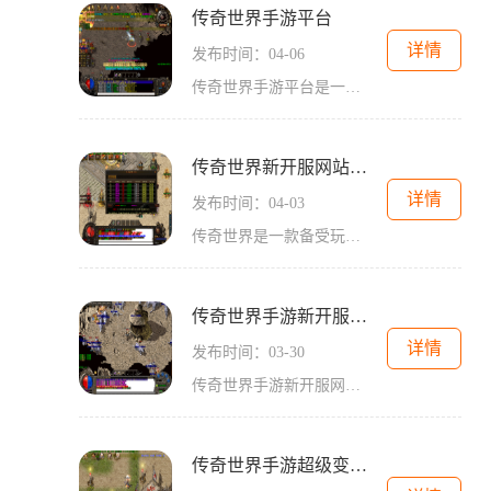
传奇世界手游平台
详情
发布时间：04-06
传奇世界手游平台是一款备受玩家喜爱的手机游戏。作为一款经典的MMORPG游戏，传奇世界手游平台给玩家们带来了丰富多样的玩法和刺激热血的战斗体验。在这个虚拟的游戏世界里，玩家们可以在各个职业中选择自己喜欢的角色，与其他玩家一起探索冒险、打怪升级、PK竞技和组队副本等，享受游戏带来的乐趣。传奇世界手游平台打破了传统手机游戏的限制，为玩家们带来了高自由度的操作体验。游戏中的细腻画面和流畅的操作使玩家们沉浸其中。在传奇世界手游平台中，玩家可以探索广阔的地图，与其他玩家自由交流、合作或...
传奇世界新开服网站端游
详情
发布时间：04-03
传奇世界是一款备受玩家喜爱的经典网游，如今又有了新开服的版本让玩家们期待不已。本文将详细介绍传奇世界新开服网站端游的具体玩法，带领大家进入这个神奇的游戏世界。传奇世界是一款以中世纪为背景的奇幻大作，它以华丽的画面、独特的副本玩法和激烈的战斗来吸引玩家。游戏中有三大职业可供选择，分别是战士、法师和道士。战士以高血量和强大的攻击力为特点，适合近战战斗；法师则拥有强大的魔法攻击和范围伤害能力；道士则擅长辅助技能和治疗术，是队伍中的守护者。在传奇世界中，玩家们可以通过完成任务、打怪升...
传奇世界手游新开服网站传奇打金
详情
发布时间：03-30
传奇世界手游新开服网站传奇打金《传奇世界手游》是一款备受玩家热爱的经典游戏，以其精美的画面和丰富的玩法赢得了众多玩家的喜爱。新开服的传奇世界手游网站传奇打金受到了玩家们的关注。这个网站为广大玩家提供了丰富的玩法和各种有趣的活动，让玩家们能够尽情享受冒险的乐趣。传奇打金作为传奇世界手游中的重要活动之一，吸引了很多玩家的目光打金是指通过各种方式获得游戏内的虚拟货币，以提升自己的游戏实力，并获得更多的乐趣。传奇打金网站为玩家们提供了多种打金方式，让玩家们能够根据自己的游戏风格选...
传奇世界手游超级变态发布网