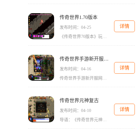
传奇世界1.70版本
详情
发布时间：04-25
《传奇世界70版本》玩法介绍《传奇世界》是一款经典的多人在线角色扮演游戏，其中的70版本为玩家带来了更多精彩的冒险和挑战。在这个版本中，玩家将踏上一个充满神秘和传奇的世界，与其他玩家一起完成任务、探索地图并迎接各种刺激的战斗。让我们来了解游戏的基本玩法。在《传奇世界》中，玩家可以选择不同的职业进行游戏，包括战士、法师和道士。每个职业都有其独特的技能和特性，玩家可以根据自己的兴趣和游戏风格来选择合适的职业。玩家可以通过完成任务获得经验值和奖励。任务通常涉及到击败特定的怪...
传奇世界手游新开服网站今日一区
详情
发布时间：04-16
传奇世界手游新开服网站今日一区在游戏界声名显赫的传奇世界手游今天隆重宣布，将于今日开放一区新服！这对所有喜爱传奇世界手游的玩家而言，无疑是一个令人兴奋的消息。作为一款经典的回合制角色扮演游戏，传奇世界手游通过画面精美、剧情丰富和玩法多样化赢得了众多玩家的喜爱。而现在，新开放的一区将为玩家们带来更精彩的游戏体验。无论你是刚开始接触传奇世界手游还是已经是老玩家，新开放的一区都不容错过。让我们来了解一下传奇世界手游的具体玩法。在传奇世界手游中，你可以选择不同的职业，包括战士、法师和...
传奇世界元神复古
详情
发布时间：04-10
导语：《传奇世界元神复古》是一款重温经典的多人在线角色扮演游戏。它将延续传奇世界的经典元素，带你回到那个熟悉的、精彩纷呈的游戏世界。你将体验到丰富的职业系统、激烈的战斗模式和刺激的团队合作，与其他玩家一起探索未知的冒险旅程。角色职业选择《传奇世界元神复古》提供多种职业选择，包括战士、法师、道士和刺客等。每个职业都有其独特的技能和特点，因此玩家可以根据自己的喜好和游戏需求选择合适的职业。战士拥有强大的物理攻击力和生命值，法师擅长魔法攻击和范围控制，道士能够治疗和辅助队友，刺...