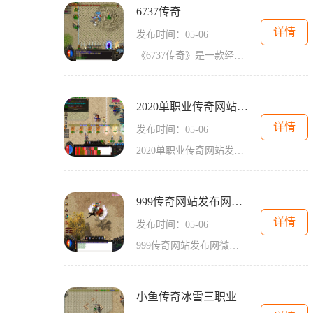
6737传奇
详情
发布时间：05-06
《6737传奇》是一款经典的多人在线角色扮演游戏，以其丰富的玩法和精美的游戏画面而备受玩家们的喜爱。本文将为大家详细介绍《6737传奇》的游戏玩法和特色，带领大家进入这个神奇的游戏世界。我们来介绍一下《6737传奇》的游戏背景玩家将扮演一个英勇的战士，为了拯救被邪恶势力侵蚀的世界而踏上了冒险之旅。根据自己的喜好，玩家可以选择成为战士、法师或者道士等不同的职业，每个职业都有独特的技能和特点。游戏中还设有丰富的任务系统，玩家可以完成各种任务来获得经验、金币和装备，提升自己的实...
2020单职业传奇网站发布网
详情
发布时间：05-06
2020单职业传奇网站发布网是一款备受热爱游戏的玩家们喜爱的经典游戏，它于2020年正式发布，并迅速在游戏界引起了广泛的关注和热议。该游戏以其独特的玩法和精美的画面，吸引了众多玩家的关注。下面将为大家介绍该款游戏的具体玩法，让我们一起来了解一下这款传奇游戏的魅力。游戏的玩法是非常经典的。游戏中共有三个职业可供玩家选择，包括战士、法师和道士。每个职业都有其独特的技能和特点，玩家可以根据自己的喜好选择适合自己的职业进行游戏。战士职业拥有强大的攻击能力和防御能力，是近战输出的主要职...
999传奇网站发布网微变
详情
发布时间：05-06
999传奇网站发布网微变游戏是一款备受玩家喜爱的经典传奇游戏。该游戏具有丰富的游戏玩法和精彩的游戏剧情，给玩家带来了无尽的游戏乐趣。在999传奇网站发布网微变游戏中，玩家可以选择不同职业的角色进行游戏，包括战士、法师和道士。每个职业都有独特的技能和特点，玩家可以根据自己的喜好选择合适的职业进行游戏。游戏中有多个主线任务和支线任务等待玩家完成。主线任务是游戏的核心内容，通过完成主线任务，玩家可以逐步解开游戏的剧情故事。支线任务则是在主线任务之外的额外任务，完成支线任务可以获得额...
小鱼传奇冰雪三职业