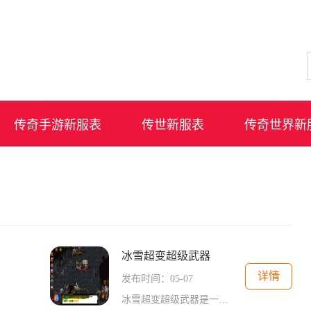
传奇手游新服表
传世新服表
传奇世界新
冰雪超变超级武器
详情
发布时间：05-07
冰雪超变超级武器是一款传奇游戏中的特殊武器，它扮演着重要的角色。作为一款2D游戏，传奇以其独特的画面风格和丰富的玩法吸引了众多的玩家。它是一款以角色扮演为核心的游戏，玩家可以选择不同的职业，并通过完成任务和战斗来提升角色的等级和能力。在传奇游戏中，最吸引玩家的地方之一就是万人在线的特点。玩家可以与其他玩家互动，组建团队进行战斗，或者进行交易和合作。这种多人在线的互动模式，使得游戏更加有趣和刺激，也增强了玩家之间的社交性。而冰雪超变超级武器就是传奇游戏中的一种特殊武器。它是一种...