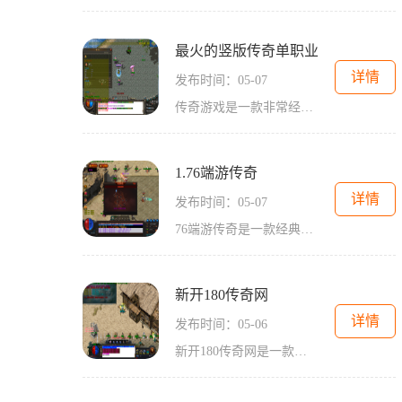
最火的竖版传奇单职业
详情
发布时间：05-07
传奇游戏是一款非常经典的2D游戏，以角色扮演为主题，拥有万人在线的玩家互动模式，是许多游戏玩家非常喜爱的一款游戏。在传奇游戏中，玩家们可以体验到激烈的战斗、刺激的冒险以及丰富多样的操作方式，让人欲罢不能。这款游戏也因其精彩的内容和独特的游戏模式而备受玩家们的顶赞。传奇游戏中，玩家们可以选择不同的职业来进行游戏。每个职业都有着独特的技能和特点，玩家们需要根据自己的喜好和游戏需求来选择合适的职业。游戏中有战士、法师和道士三个职业可供选择，每个职业都有着自己明显的优势与特点。战士职...
1.76端游传奇
详情
发布时间：05-07
76端游传奇是一款经典的在线角色扮演游戏，该游戏在中国市场非常受欢迎。作为传奇系列的一部分，76端游传奇延续了传奇系列独特的玩法和经典的故事情节。下面将为大家详细介绍76端游传奇的具体玩法。我们来说说76端游传奇的职业选择。在该游戏中，玩家可以选择三种不同的职业进行角色扮演，分别是战士、法师和道士。每个职业都有其独特的技能和特点。战士拥有强大的攻击力和体力，适合近身战斗；法师拥有强大的魔法攻击能力，可以远程攻击敌人；道士则擅长辅助和治疗，可以为队友提供宝贵的支...
新开180传奇网
详情
发布时间：05-06
新开180传奇网是一款充满刺激和乐趣的网游，它以中世纪魔幻为背景，给玩家带来了全新的游戏体验。在这个游戏中，玩家可以选择不同的职业，与其他玩家一起组队冒险，挑战强大的怪物和副本，体验无尽的快乐和充实感。新开180传奇网提供了多种职业供玩家选择，包括战士、法师和道士。每个职业都有其独特的技能和特性，玩家可以根据自己的喜好和游戏需求来选择适合自己的职业。战士拥有强大的攻击力和防御力，是近战攻击的专家；法师擅长远程魔法攻击，能够对敌人造成巨大的伤害；道士则是游戏中的辅助角色，可以治...