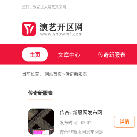
您好，欢迎进入
演艺开区网
主页
文章中心
传奇新服表
当前位置：
网站首页
>传奇新服表
传奇新服表
传奇sf新服网发布网
详情
发布时间：05-07
传奇SF新服网发布网是国内知名的游戏新服发布平台，为广大传奇玩家提供了一个最新、最全、最准确的新服信息源。作为传奇玩家们追逐新服的首选平台，传奇SF新服网发布网凭借其专业性、权威性和强大的数据库，成为了众多传奇玩家获取最新游戏资讯的重要渠道。作为一个传奇SF新服网发布网的玩家，我们首先需要了解传奇游戏的具体玩法。传奇是一款以世界争霸为核心的角色扮演游戏，玩家可以选择不同职业进行角色扮演，如战士、法师、道士等。每个职业都有独特的技能和特点，玩家可以根据自己的喜好选择适合自己的职...