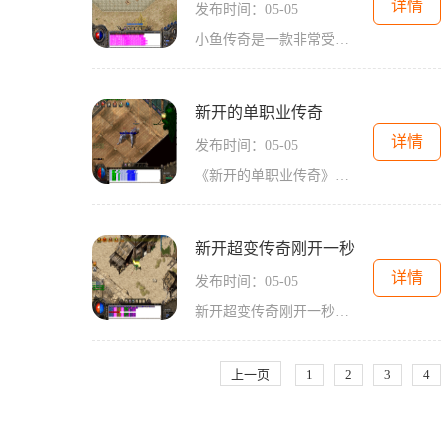
详情
发布时间：05-05
小鱼传奇是一款非常受欢迎的手机游戏，它构建了一个独特的冰雪世界，玩家可以选择不同的职业进入这个奇幻的冒险之旅。在小鱼传奇冰雪三职业中，玩家可以选择战士、法师和道士这三种职业，每个职业都有自己独特的技能和特点，给玩家带来不同的游戏体验。首先是战士职业，他们是冰雪世界中最勇敢和最强大的战士，拥有高爆发和高坦度的优势。战士的主要技能包括普通攻击、近战技能和强化技能。他们可以使用各种武器和装备，将敌人击败。在战斗中，战士还可以使用技能进行伤害输出和控制，并且拥有强大的防御能力，能够有...
新开的单职业传奇
详情
发布时间：05-05
《新开的单职业传奇》是一款备受期待的网络游戏。作为传奇系列的最新力作，它的推出无疑是让广大玩家们再度感受到了那令人难以忘怀的游戏乐趣。作为一款单职业的游戏，它以独特的游戏玩法、丰富的游戏内容和刺激的战斗经验而备受玩家们的喜爱。从游戏的角色选择开始，玩家们可以在战士、法师和道士三个职业之间进行选择。战士拥有强大的物理攻击力，是近战输出的不二之选；法师擅长远程法术攻击，对敌人造成巨大的伤害；道士则以辅助为主，拥有丰富的治疗和召唤技能。每个职业都有着独特的技能和特点，玩家们可以根据...
新开超变传奇刚开一秒
详情
发布时间：05-05
新开超变传奇刚开一秒《新开超变传奇刚开一秒》作为一款新开传奇游戏，自问世以来就受到了广大玩家的热爱与追捧。游戏在传承经典玩法的基础上，引入了一些新颖的玩法和元素，极大地提高了游戏的可玩性和趣味性。下面，就让我们一起来详细了解一下这款新开传奇游戏的玩法吧。我们来谈一谈游戏的职业系统。《新开超变传奇刚开一秒》共有战士、法师和道士三种职业供玩家选择。战士职业以高血量和高物理攻击为特点，适合近战输出；法师职业则以高法术攻击和范围控制技能为特色，适合远程输出；道士职业则是以治疗和辅助为...
上一页
1
2
3
4