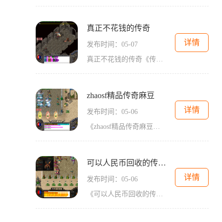
真正不花钱的传奇
详情
发布时间：05-07
真正不花钱的传奇《传奇》是一款非常受欢迎的网络游戏，它不仅具有精彩的剧情和画面，还能让玩家享受到与其他玩家互动的乐趣。大多数游戏都需要消费一定的金钱才能获得更好的装备和提升实力，这让一些玩家望而却步。但是，这里有一个真正不花钱的传奇游戏，让你可以尽情畅玩而不花费一分钱。这款真正不花钱的传奇游戏是由一群热爱传奇的玩家自发开发的，他们将游戏中的虚拟货币和道具完全取消，让所有玩家不需要购买任何东西。这使得游戏更加公平，每个玩家都有同样的机会获得强力的装备和提升自己的实力。游戏的玩法...
zhaosf精品传奇麻豆
详情
发布时间：05-06
《zhaosf精品传奇麻豆》游戏介绍《zhaosf精品传奇麻豆》是一款以传奇题材为背景的多人在线角色扮演游戏。游戏融合了传奇经典玩法，并结合了全新魔幻元素，为玩家呈现了一个奇幻世界。以下是对该游戏具体玩法的介绍。角色创建在《zhaosf精品传奇麻豆》中，玩家可以自由创建自己的角色。首先需要选择一个基本职业，包括战士、法师和道士。每个职业都有不同的特点和技能，玩家可以根据自己的喜好和游戏需求选择适合自己的职业。玩家可以自定义角色的外貌、性格等细节，从而打造出独一无二的个性角...
可以人民币回收的传奇游戏
详情
发布时间：05-06
《可以人民币回收的传奇游戏》随着科技的不断进步，游戏产业也迎来了空前的发展。而在众多游戏中，有一款独树一帜的游戏备受玩家们的喜爱，那就是可以人民币回收的传奇游戏。这款游戏既具备了传奇游戏的经典玩法，又可以通过游戏获取真实货币，为玩家们提供了创新又有趣的体验。这款游戏的玩法非常简单，玩家们通过击败敌人、完成任务、挖掘宝藏等方式获取游戏币。与其他传奇游戏不同的是，这款游戏的游戏币可以进行人民币回收，也就是说，玩家们可以通过游戏获取真实货币。玩家可以扮演不同角色，如战士、法师、盗贼...