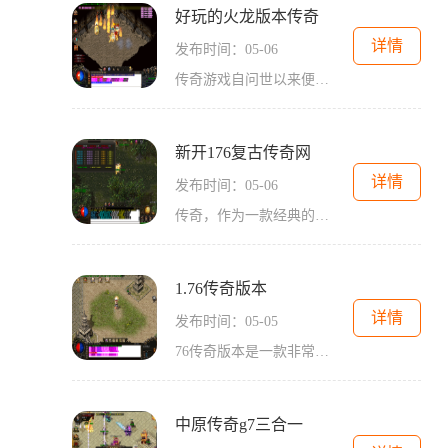
好玩的火龙版本传奇
详情
发布时间：05-06
传奇游戏自问世以来便深受玩家的喜爱，如今火龙版本传奇更是将这款经典的2D游戏演绎得淋漓尽致。作为一款以角色扮演为主题的游戏，它吸引了无数玩家的参与。今天，我们就来详细介绍一下这个好玩的火龙版本传奇游戏。作为一款万人在线的游戏，火龙版本传奇给每个玩家提供了丰富多样的互动方式。在这个游戏中，玩家可以自由选择自己喜欢的职业，如战士、法师和道士。每个职业都有各自独特的技能和特点，让玩家能够根据自己的喜好和需求进行选择。而，除了可以与其他玩家进行战斗外，还可以加入公会，与其他玩家一起组...
新开176复古传奇网
详情
发布时间：05-06
传奇，作为一款经典的2D游戏，自诞生以来便深受广大玩家的喜爱。最近新开的一家传奇网站——176复古传奇网，吸引了众多玩家的关注。这是一款角色扮演类的游戏，拥有万人在线的庞大玩家群体，并且提供了丰富多样的游戏内容和精彩刺激的游戏玩法。在176复古传奇网中，玩家可以选择自己喜欢的职业，展开一段惊心动魄的游戏旅程。游戏中职业种类繁多，包括战士、法师、道士等，在战斗力、技能以及装备需求方面各有特色。玩家可以通过挑战各类怪物、完成任务来提升自己的角色等级，乃至解锁更加强大的技能。在玩家...
1.76传奇版本
详情
发布时间：05-05
76传奇版本是一款非常经典的2D游戏，它是一款以角色扮演为主题的游戏。相比于其他一些现代化游戏来说，76传奇版本更加注重玩家之间的互动和沟通。传奇这个词在游戏界是非常有名的。传奇游戏一直以来都是大家所推崇的经典。2D游戏的特点就是画面简单、画风唯美，但是却不影响它的受欢迎程度。传奇游戏正是因为这种简单而独特的画面风格，成为了许多玩家心中不可替代的存在。角色扮演是传奇游戏最大的特色之一。你可以扮演不同的角色，并根据角色的特点和能力进行不同的操作和决策。你可以选择成为一个强大的战...
中原传奇g7三合一